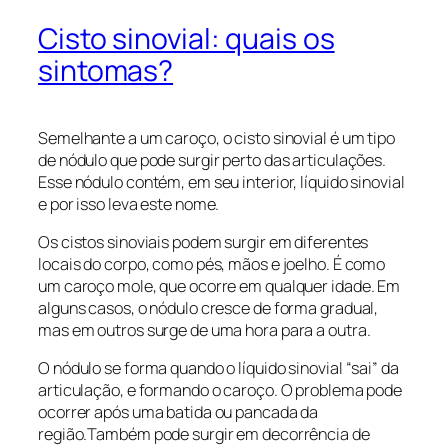
Cisto sinovial: quais os
sintomas?
Semelhante a um caroço, o cisto sinovial é um tipo
de nódulo que pode surgir perto das articulações.
Esse nódulo contém, em seu interior, líquido sinovial
e por isso leva este nome.
Os cistos sinoviais podem surgir em diferentes
locais do corpo, como pés, mãos e joelho. É como
um caroço mole, que ocorre em qualquer idade. Em
alguns casos, o nódulo cresce de forma gradual,
mas em outros surge de uma hora para a outra.
O nódulo se forma quando o líquido sinovial “sai” da
articulação, e formando o caroço. O problema pode
ocorrer após uma batida ou pancada da
região.Também pode surgir em decorrência de