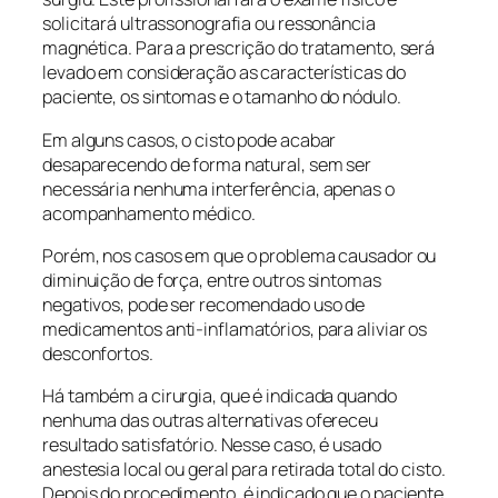
solicitará ultrassonografia ou ressonância
magnética. Para a prescrição do tratamento, será
levado em consideração as características do
paciente, os sintomas e o tamanho do nódulo.
Em alguns casos, o cisto pode acabar
desaparecendo de forma natural, sem ser
necessária nenhuma interferência, apenas o
acompanhamento médico.
Porém, nos casos em que o problema causador ou
diminuição de força, entre outros sintomas
negativos, pode ser recomendado uso de
medicamentos anti-inflamatórios, para aliviar os
desconfortos.
Há também a cirurgia, que é indicada quando
nenhuma das outras alternativas ofereceu
resultado satisfatório. Nesse caso, é usado
anestesia local ou geral para retirada total do cisto.
Depois do procedimento, é indicado que o paciente